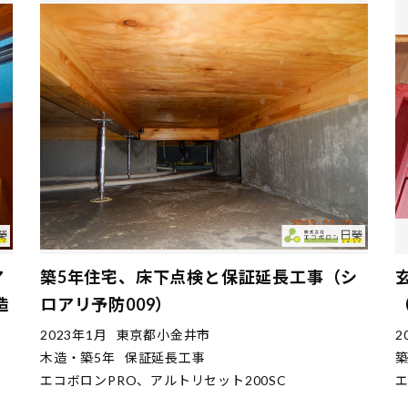
ア
築5年住宅、床下点検と保証延長工事（シ
造
ロアリ予防009）
2023年1月
東京都小金井市
2
木造・築5年
保証延長工事
築
エコボロンPRO、アルトリセット200SC
エ