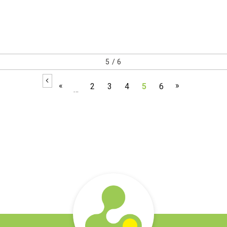
5 / 6
«
»
2
3
4
5
6
...