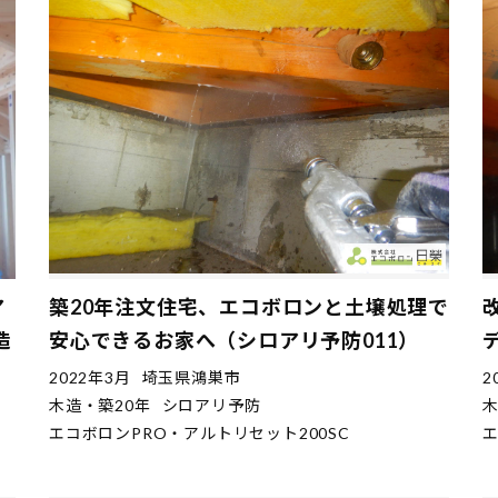
ア
築20年注文住宅、エコボロンと土壌処理で
造
安心できるお家へ（シロアリ予防011）
2022年3月
埼玉県鴻巣市
2
木造・築20年
シロアリ予防
木
エコボロンPRO・アルトリセット200SC
エ